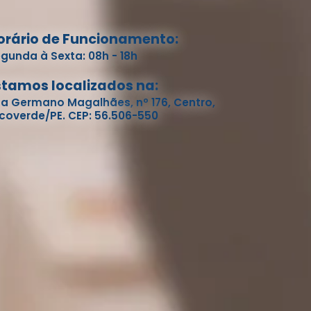
orário de Funcionamento:
gunda à Sexta: 08h - 18h
stamos localizados na:
a Germano Magalhães, nº 176, Centro,
coverde/PE. CEP: 56.506-550