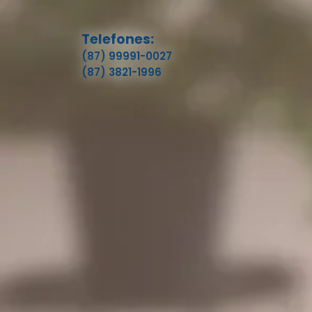
Telefones:
(87) 99991-0027
(87) 3821-1996