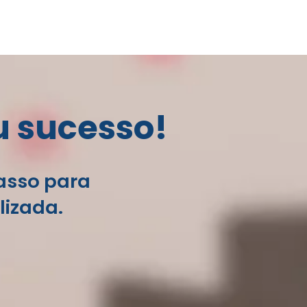
u sucesso!
passo para
lizada.