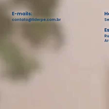
E-mails:
H
contato@liderpe.com.br
Se
E
Ru
Ar