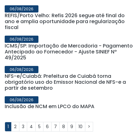
06/08/2026
REFIS/Porto Velho: Refis 2026 segue até final do
ano e amplia oportunidade para regularização
fiscal
06/08/2026
ICMS/SP: Importação de Mercadoria - Pagamento
Antecipado ao Fornecedor - Ajuste SINIEF Nº
49/2025
06/08/2026
NFS-e/Cuiabá: Prefeitura de Cuiabá torna
obrigatório uso do Emissor Nacional de NFS-e a
partir de setembro
06/08/2026
Inclusão de NCM em LPCO do MAPA
1
2
3
4
5
6
7
8
9
10
>