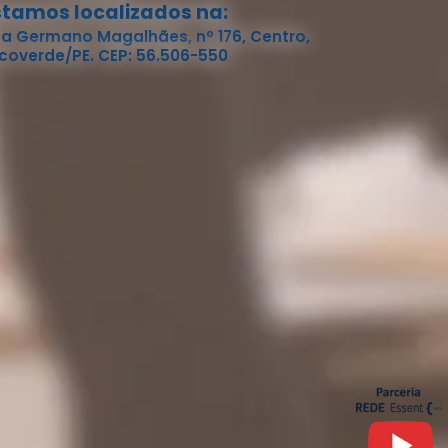
stamos localizados na:
a Germano Magalhães, nº 176, Centro,
coverde/PE. CEP: 56.506-550