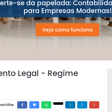
berte-se da papelada: Contabilid
para Empresas Modernas!
Veja como funciona
nto Legal - Regime
artilhe: