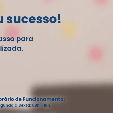
u sucesso!
passo para
lizada.
orário de Funcionamento:
gunda à Sexta: 08h - 18h