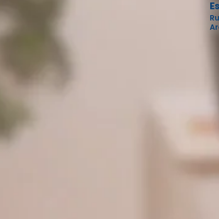
E
Ru
Ar