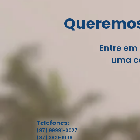
Queremos 
Entre em 
uma co
Telefones:
(87) 99991-0027
(87) 3821-1996