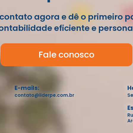
contato agora e dê o primeiro 
ntabilidade eficiente e persona
Fale conosco
E-mails:
H
contato@liderpe.com.br
Se
E
Ru
Ar