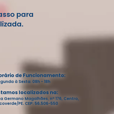
passo para
lizada.
orário de Funcionamento:
gunda à Sexta: 08h - 18h
stamos localizados na:
a Germano Magalhães, nº 176, Centro,
coverde/PE. CEP: 56.506-550