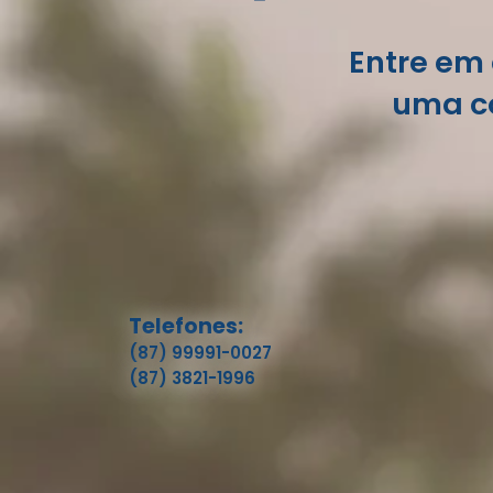
Entre em 
uma co
Telefones:
(87) 99991-0027
(87) 3821-1996