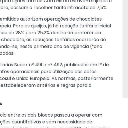
xportações fora da Cota Hilton estavam sujeitas à
gora, passam a recolher tarifa intracota de 7,5%.
s emitidas autorizam operações de chocolates,
eia. Para os queijos, já há redução tarifária inicial
ndo de 28% para 25,2% dentro da preferência
hocolate, as reduções tarifárias ocorrerão de
endo-se, neste primeiro ano de vigência (“ano
icadas.
rtarias Secex nº
491
e nº
492
, publicadas em 1º de
os operacionais para utilização das cotas
rcosul e União Europeia. As normas, posteriormente
, estabeleceram critérios e regras para a
s
cio entre os dois blocos passou a operar com
rições quantitativas e sem necessidade de