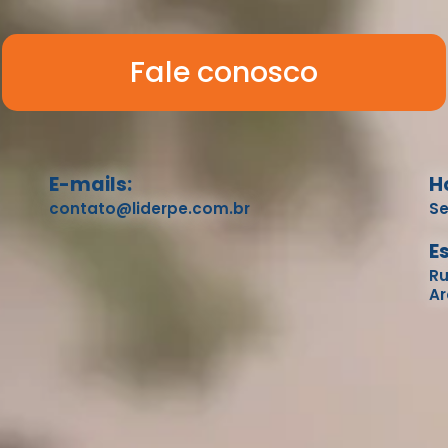
Fale conosco
E-mails:
H
contato@liderpe.com.br
Se
E
Ru
Ar