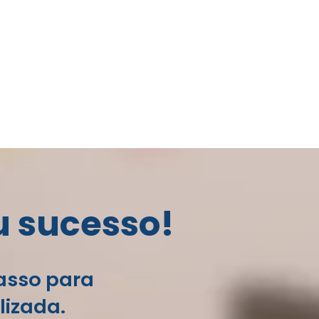
u sucesso!
passo para
lizada.