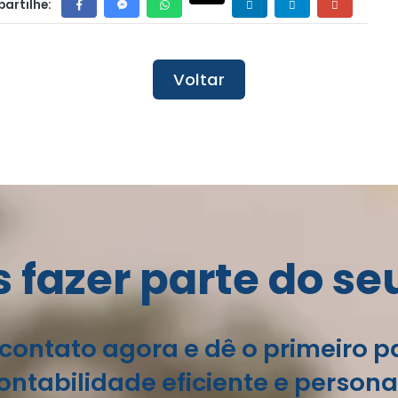
artilhe:
Voltar
fazer parte do se
contato agora e dê o primeiro 
ntabilidade eficiente e persona