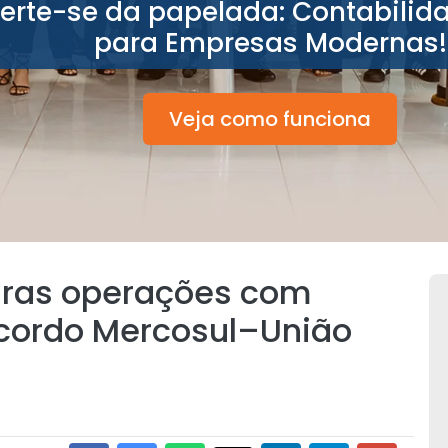
berte-se da papelada: Contabilid
para Empresas Modernas!
Veja como funciona
eiras operações com
 Acordo Mercosul–União