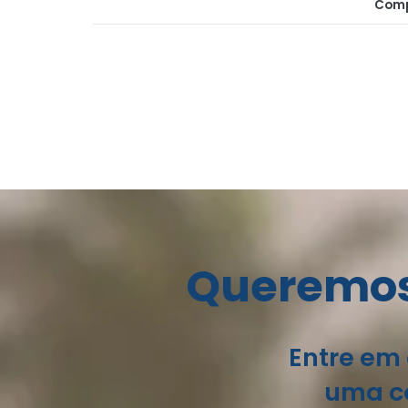
Comp
Queremos 
Entre em 
uma co