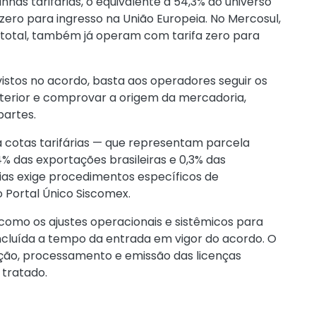
 linhas tarifárias, o equivalente a 54,3% do universo
 zero para ingresso na União Europeia. No Mercosul,
 do total, também já operam com tarifa zero para
evistos no acordo, basta aos operadores seguir os
terior e comprovar a origem da mercadoria,
partes.
a cotas tarifárias — que representam parcela
4% das exportações brasileiras e 0,3% das
cias exige procedimentos específicos de
 Portal Único Siscomex.
omo os ajustes operacionais e sistêmicos para
cluída a tempo da entrada em vigor do acordo. O
ção, processamento e emissão das licenças
 tratado.