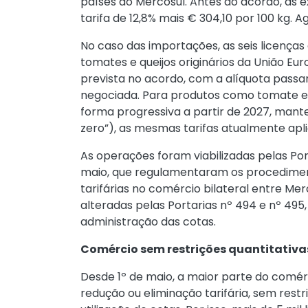
países do Mercosul. Antes do acordo, as e
tarifa de 12,8% mais € 304,10 por 100 kg. A
No caso das importações, as seis licença
tomates e queijos originários da União Europ
prevista no acordo, com a alíquota passa
negociada. Para produtos como tomate e c
forma progressiva a partir de 2027, mant
zero”), as mesmas tarifas atualmente apl
As operações foram viabilizadas pelas Po
maio, que regulamentaram os procediment
tarifárias no comércio bilateral entre Me
alteradas pelas Portarias nº 494 e nº 495
administração das cotas.
Comércio sem restrições quantitativa
Desde 1º de maio, a maior parte do comér
redução ou eliminação tarifária, sem rest