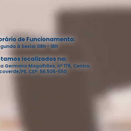
orário de Funcionamento:
gunda à Sexta: 08h - 18h
stamos localizados na:
a Germano Magalhães, nº 176, Centro,
coverde/PE. CEP: 56.506-550