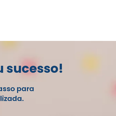
u sucesso!
passo para
lizada.