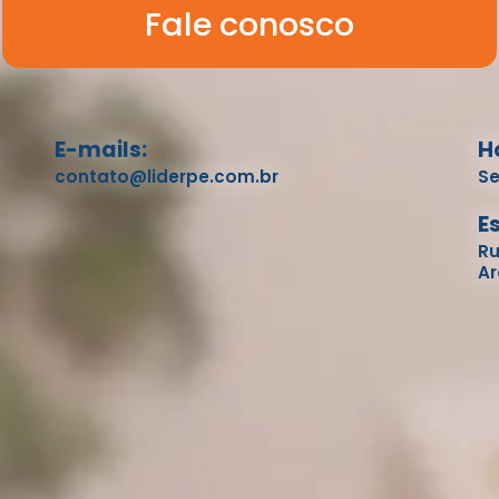
Fale conosco
E-mails:
H
contato@liderpe.com.br
Se
E
Ru
Ar