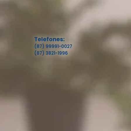
Telefones:
(87) 99991-0027
(87) 3821-1996