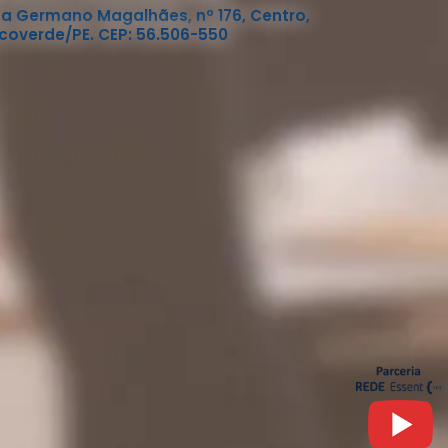
a Germano Magalhães, nº 176, Centro,
coverde/PE. CEP: 56.506-550