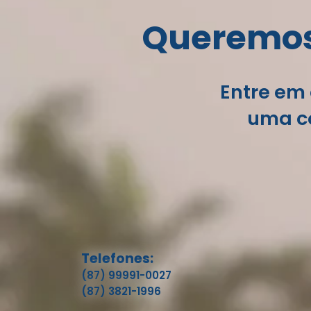
Queremos 
Entre em 
uma co
Telefones:
(87) 99991-0027
(87) 3821-1996