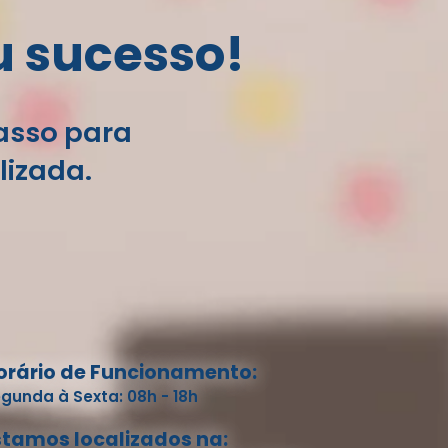
u sucesso!
passo para
lizada.
orário de Funcionamento:
gunda à Sexta: 08h - 18h
stamos localizados na: