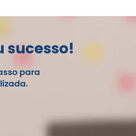
u sucesso!
passo para
lizada.