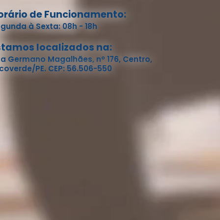
orário de Funcionamento:
gunda à Sexta: 08h - 18h
stamos localizados na:
a Germano Magalhães, nº 176, Centro,
coverde/PE. CEP: 56.506-550