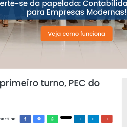
berte-se da papelada: Contabilid
para Empresas Modernas!
Veja como funciona
rimeiro turno, PEC do
artilhe: