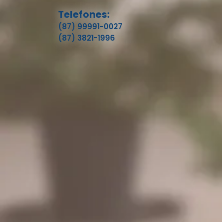
Telefones:
(87) 99991-0027
(87) 3821-1996