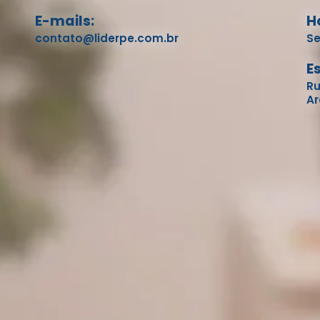
E-mails:
H
contato@liderpe.com.br
Se
E
Ru
Ar