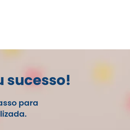
u sucesso!
passo para
lizada.