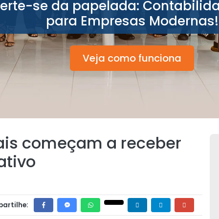
berte-se da papelada: Contabilid
para Empresas Modernas!
Veja como funciona
ais começam a receber
ativo
artilhe: