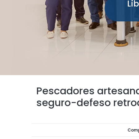
Li
Pescadores artesan
seguro-defeso retro
Comp