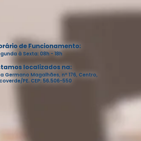
orário de Funcionamento:
gunda à Sexta: 08h - 18h
stamos localizados na:
a Germano Magalhães, nº 176, Centro,
coverde/PE. CEP: 56.506-550