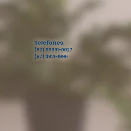
Telefones:
(87) 99991-0027
(87) 3821-1996