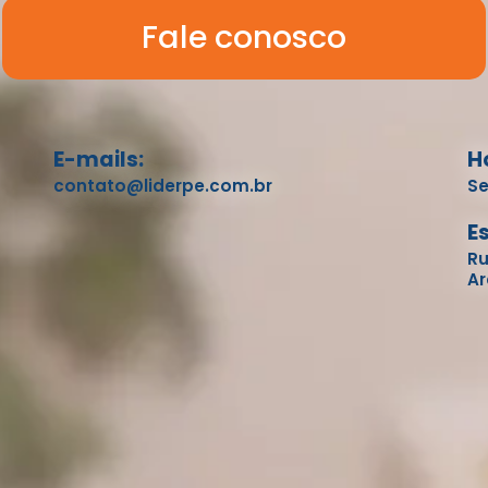
Fale conosco
E-mails:
H
contato@liderpe.com.br
Se
E
Ru
Ar