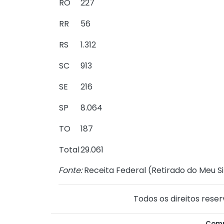
RO
227
RR
56
RS
1.312
SC
913
SE
216
SP
8.064
TO
187
Total
29.061
Fonte:
Receita Federal (
Retirado do Meu Si
Todos os direitos reser
Comp