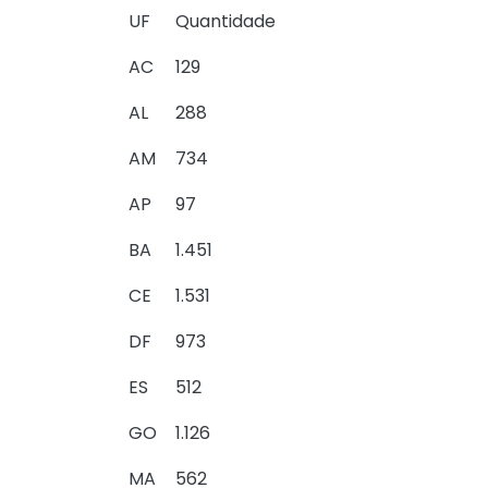
UF
Quantidade
AC
129
AL
288
AM
734
AP
97
BA
1.451
CE
1.531
DF
973
ES
512
GO
1.126
MA
562