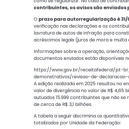
como se regularizar. No caso de contribu
contribuintes, os avisos são enviado
O
prazo para autorregularização é 31
verificação nas declarações e os contribu
lavratura de autos de infração para consti
acréscimos legais (juros de mora e multa d
Informações sobre a operação, orientaçõ
documentos enviados estão disponíveis n
https://www.gov.br/receitafederal/pt-br
demonstrativos/revisao-de-declaracao-
A edição realizada em 2025 resultou no e
valor de divergência no valor de R$ 4,65 
autuados 15.999 contribuintes que não se r
de cerca de R$ 3,1 bilhões.
A tabela a seguir discrimina os quantitati
totalizados por Unidade da Federação: