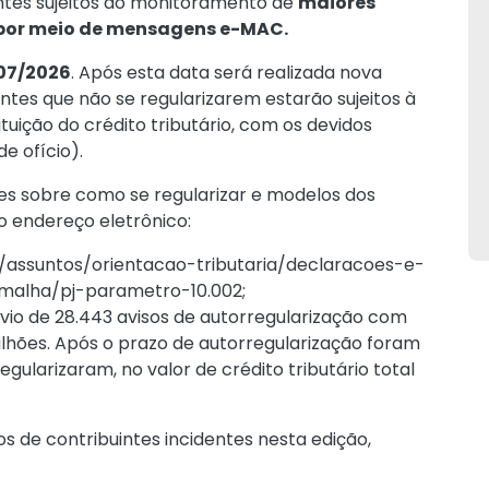
intes sujeitos ao monitoramento de
maiores
s por meio de mensagens e-MAC.
/07/2026
. Após esta data será realizada nova
intes que não se regularizarem estarão sujeitos à
tuição do crédito tributário, com os devidos
e ofício).
es sobre como se regularizar e modelos dos
o endereço eletrônico:
/assuntos/orientacao-tributaria/declaracoes-e-
malha/pj-parametro-10.002
;
nvio de 28.443 avisos de autorregularização com
bilhões. Após o prazo de autorregularização foram
egularizaram, no valor de crédito tributário total
vos de contribuintes incidentes nesta edição,