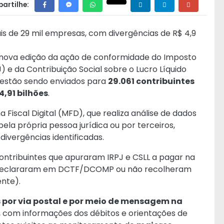
artilhe:
is de 29 mil empresas, com divergências de R$ 4,9
o nova edição da ação de conformidade do Imposto
) e da Contribuição Social sobre o Lucro Líquido
o estão sendo enviados para
29.061 contribuintes
4,91 bilhões
.
Fiscal Digital (MFD), que realiza análise de dados
la própria pessoa jurídica ou por terceiros,
divergências identificadas.
contribuintes que apuraram IRPJ e CSLL a pagar na
ão declararam em DCTF/DCOMP ou não recolheram
ente).
 por via postal e por meio de mensagem na
, com informações dos débitos e orientações de