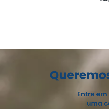
Queremos 
Entre em 
uma co