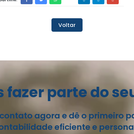
Voltar
fazer parte do se
contato agora e dê o primeiro 
ntabilidade eficiente e persona