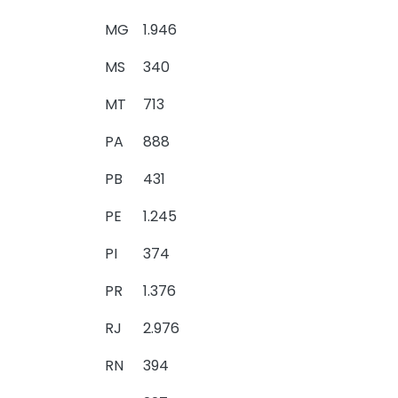
MG
1.946
MS
340
MT
713
PA
888
PB
431
PE
1.245
PI
374
PR
1.376
RJ
2.976
RN
394