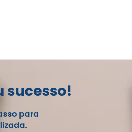
u sucesso!
passo para
lizada.