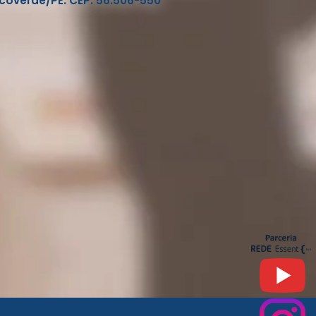
coverde/PE. CEP: 56.506-550