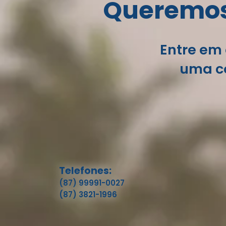
Queremos 
Entre em 
uma co
Telefones:
(87) 99991-0027
(87) 3821-1996