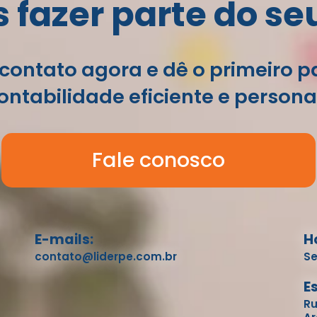
fazer parte do se
contato agora e dê o primeiro 
ntabilidade eficiente e persona
Fale conosco
E-mails:
H
contato@liderpe.com.br
Se
E
Ru