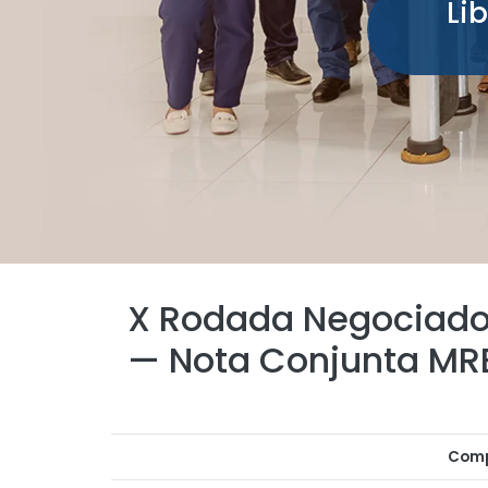
Li
X Rodada Negociad
— Nota Conjunta M
Comp