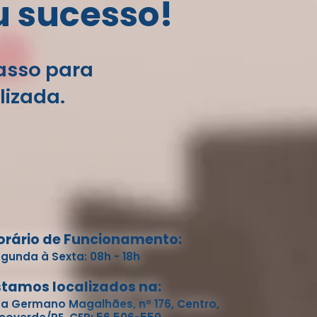
u sucesso!
passo para
lizada.
orário de Funcionamento:
gunda à Sexta: 08h - 18h
stamos localizados na:
a Germano Magalhães, nº 176, Centro,