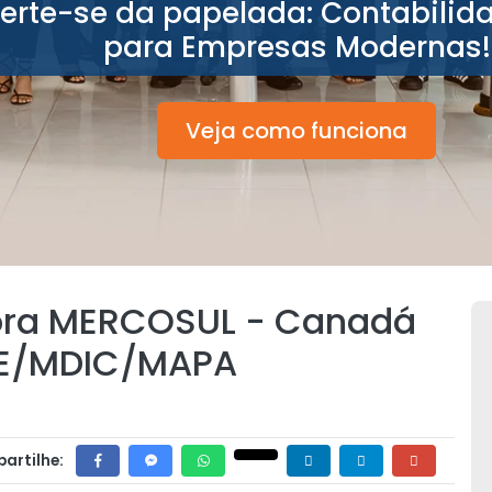
berte-se da papelada: Contabilid
para Empresas Modernas!
Veja como funciona
ora MERCOSUL - Canadá
RE/MDIC/MAPA
artilhe: