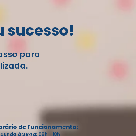
u sucesso!
passo para
lizada.
orário de Funcionamento:
gunda à Sexta: 08h - 18h