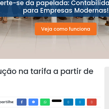
berte-se da papelada: Contabilid
para Empresas Modernas!
Veja como funciona
ção na tarifa a partir de
artilhe: