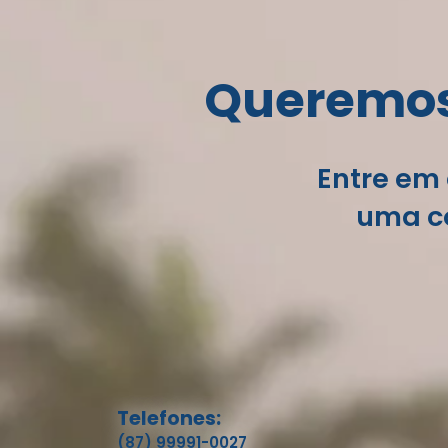
Queremos 
Entre em 
uma co
Telefones:
(87) 99991-0027