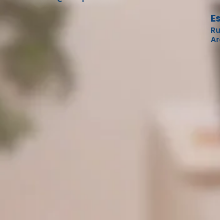
E
Ru
Ar