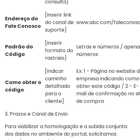
consulta]
[Inserir link
Endereço do
do canal de
www.abc.com/faleconos
Fale Conosco
suporte]
[Inserir
Padrão do
Letras e números / apena
formato do
Código
números
rastreio]
[Indicar
Ex: 1 - Página no website 
caminho
empresa indicando como
Como obter o
detalhado
obter este código / 2 - E-
código
para o
mail de confirmação no si
cliente]
de compra
3. Prazos e Canal de Envio
Para viabilizar a homologação e a subida conjunta
dos dados no ambiente do portal, solicitamos