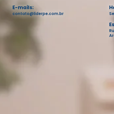
E-mails:
H
contato@liderpe.com.br
Se
E
Ru
Ar