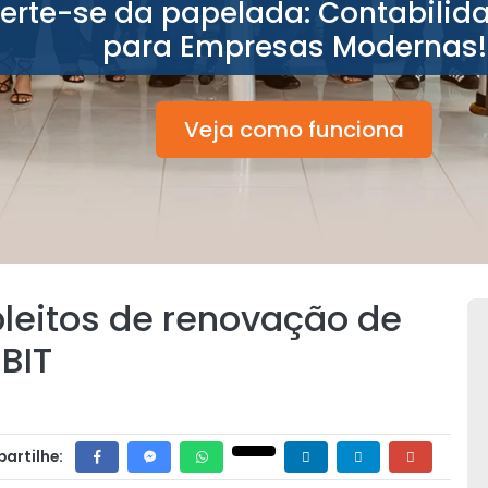
berte-se da papelada: Contabilid
para Empresas Modernas!
Veja como funciona
leitos de renovação de
 BIT
artilhe: