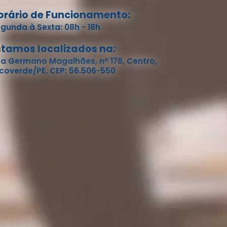
orário de Funcionamento:
gunda à Sexta: 08h - 18h
stamos localizados na:
a Germano Magalhães, nº 176, Centro,
coverde/PE. CEP: 56.506-550