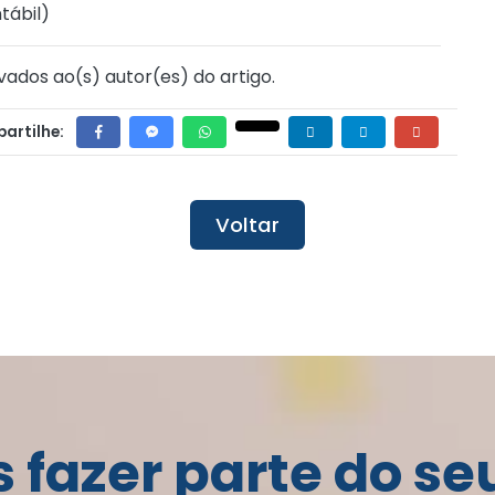
tábil
)
vados ao(s) autor(es) do artigo.
artilhe:
Voltar
fazer parte do se