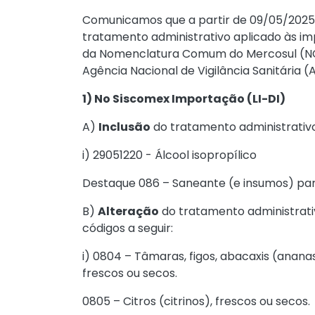
Comunicamos que a partir de 09/05/2025 
tratamento administrativo aplicado às im
da Nomenclatura Comum do Mercosul (NCM)
Agência Nacional de Vigilância Sanitária (
1) No Siscomex Importação (LI-DI)
A)
Inclusão
do tratamento administrativo
i) 29051220 - Álcool isopropílico
Destaque 086 – Saneante (e insumos) pa
B)
Alteração
do tratamento administrati
códigos a seguir:
i) 0804 – Tâmaras, figos, abacaxis (anan
frescos ou secos.
0805 – Citros (citrinos), frescos ou secos.