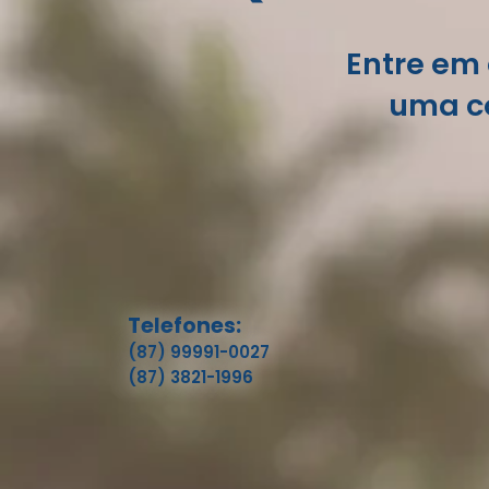
Entre em 
uma co
Telefones:
(87) 99991-0027
(87) 3821-1996