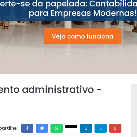
berte-se da papelada: Contabilid
para Empresas Modernas!
Veja como funciona
ento administrativo -
artilhe: