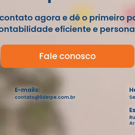
contato agora e dê o primeiro 
ntabilidade eficiente e persona
Fale conosco
E-mails:
H
contato@liderpe.com.br
Se
E
Ru
Ar