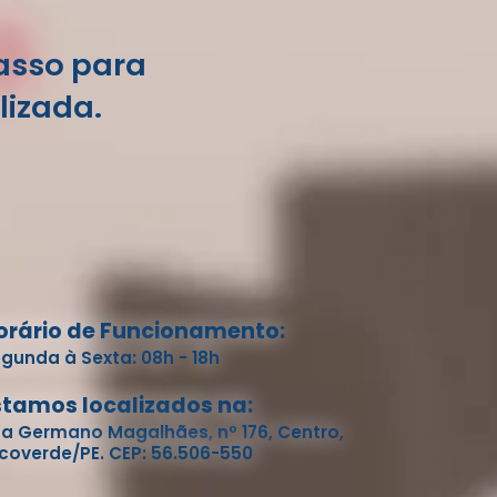
passo para
lizada.
orário de Funcionamento:
gunda à Sexta: 08h - 18h
stamos localizados na:
a Germano Magalhães, nº 176, Centro,
coverde/PE. CEP: 56.506-550